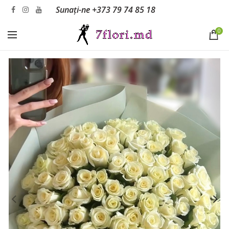
Sunați-ne
+373 79 74 85 18
0