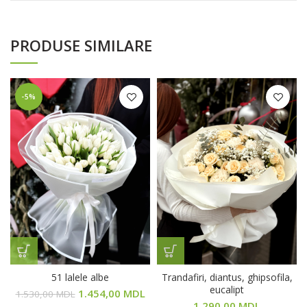
PRODUSE SIMILARE
-5%
51 lalele albe
Trandafiri, diantus, ghipsofila,
eucalipt
1.454,00
MDL
1.530,00
MDL
1.290,00
MDL