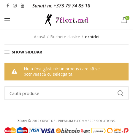
Sunați-ne
+373 79 74 85 18
0
Acasă
Buchete clasice
orhidei
SHOW SIDEBAR
Nu a fost găsit niciun produs care să se
potrivească cu selecția ta.
7 Flori
2019 CREAT DE
. PREMIUM E-COMMERCE SOLUTIONS.