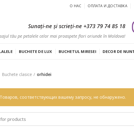
О НАС
ОПЛАТА И ДОСТАВКА
Sunați-ne și scrieți-ne
+373 79 74 85 18
ajul tău pe petalele celor mai proaspete flori oriunde în Moldova!
LALELE
BUCHETE DE LUX
BUCHETUL MIRESEI
DECOR DE NUN
Buchete clasice
orhidei
Товаров, соответствующих вашему запросу, не обнаружено.