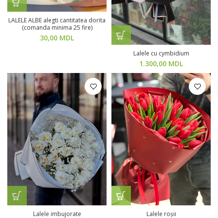
LALELE ALBE alegti cantitatea dorita
(comanda minima 25 fire)
30,00
MDL
Lalele cu cymbidium
1.300,00
MDL
Lalele imbujorate
Lalele roșii