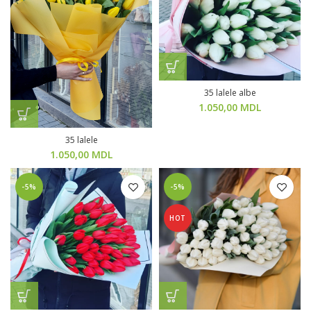
35 lalele albe
1.050,00
MDL
35 lalele
1.050,00
MDL
-5%
-5%
HOT