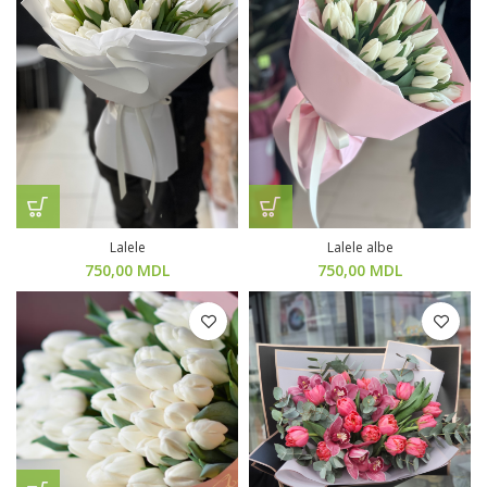
Lalele
Lalele albe
750,00
MDL
750,00
MDL