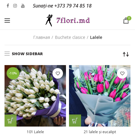
Sunați-ne
+373 79 74 85 18
0
Главная
Buchete clasice
Lalele
SHOW SIDEBAR
-10%
101 Lalele
21 lalele și eucalipt