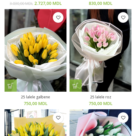
2.727,00
MDL
830,00
MDL
3.030,00
MDL
25 lalele galbene
25 lalele roz
750,00
MDL
750,00
MDL