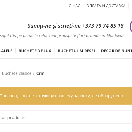
О НАС
ОПЛАТА И ДОСТАВКА
Sunați-ne și scrieți-ne
+373 79 74 85 18
ajul tău pe petalele celor mai proaspete flori oriunde în Moldova!
LALELE
BUCHETE DE LUX
BUCHETUL MIRESEI
DECOR DE NUN
Buchete clasice
Crini
Товаров, соответствующих вашему запросу, не обнаружено.