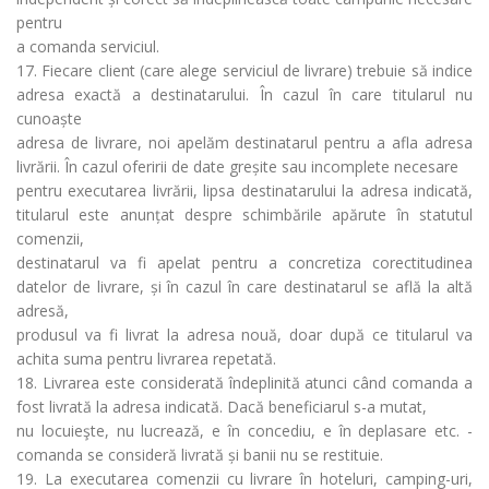
pentru
a comanda serviciul.
17. Fiecare client (care alege serviciul de livrare) trebuie să indice
adresa exactă a destinatarului. În cazul în care titularul nu
cunoaște
adresa de livrare, noi apelăm destinatarul pentru a afla adresa
livrării. În cazul oferirii de date greșite sau incomplete necesare
pentru executarea livrării, lipsa destinatarului la adresa indicată,
titularul este anunțat despre schimbările apărute în statutul
comenzii,
destinatarul va fi apelat pentru a concretiza corectitudinea
datelor de livrare, și în cazul în care destinatarul se află la altă
adresă,
produsul va fi livrat la adresa nouă, doar după ce titularul va
achita suma pentru livrarea repetată.
18. Livrarea este considerată îndeplinită atunci când comanda a
fost livrată la adresa indicată. Dacă beneficiarul s-a mutat,
nu locuieşte, nu lucrează, e în concediu, e în deplasare etc. -
comanda se consideră livrată și banii nu se restituie.
19. La executarea comenzii cu livrare în hoteluri, camping-uri,