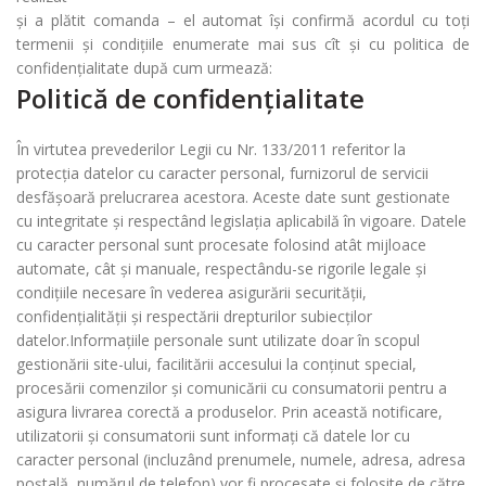
și a plătit comanda – el automat își confirmă acordul cu toți
termenii și condițiile enumerate mai sus cît și cu politica de
confidențialitate după cum urmează:
Politică de confidențialitate
În virtutea prevederilor Legii cu Nr. 133/2011 referitor la
protecția datelor cu caracter personal, furnizorul de servicii
desfășoară prelucrarea acestora. Aceste date sunt gestionate
cu integritate și respectând legislația aplicabilă în vigoare. Datele
cu caracter personal sunt procesate folosind atât mijloace
automate, cât și manuale, respectându-se rigorile legale și
condițiile necesare în vederea asigurării securității,
confidențialității și respectării drepturilor subiecților
datelor.Informațiile personale sunt utilizate doar în scopul
gestionării site-ului, facilitării accesului la conținut special,
procesării comenzilor și comunicării cu consumatorii pentru a
asigura livrarea corectă a produselor. Prin această notificare,
utilizatorii și consumatorii sunt informați că datele lor cu
caracter personal (incluzând prenumele, numele, adresa, adresa
poștală, numărul de telefon) vor fi procesate și folosite de către