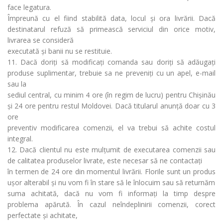
face legatura.
Împreună cu el fiind stabilită data, locul și ora livrării. Dacă
destinatarul refuză să primească serviciul din orice motiv,
livrarea se consideră
executată și banii nu se restituie.
11. Dacă doriți să modificați comanda sau doriți să adăugați
produse suplimentar, trebuie sa ne preveniți cu un apel, e-mail
sau la
sediul central, cu minim 4 ore (în regim de lucru) pentru Chișinău
și 24 ore pentru restul Moldovei. Dacă titularul anunță doar cu 3
ore
preventiv modificarea comenzii, el va trebui să achite costul
integral.
12. Dacă clientul nu este mulțumit de executarea comenzii sau
de calitatea produselor livrate, este necesar să ne contactați
în termen de 24 ore din momentul livrării. Florile sunt un produs
ușor alterabil și nu vom fi în stare să le înlocuim sau să returnăm
suma achitată, dacă nu vom fi informați la timp despre
problema apărută. În cazul neîndeplinirii comenzii, corect
perfectate și achitate,