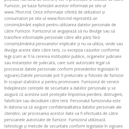
Furnizor, pe baza furnizării acestor informații pe site-ul
www.7flori.md. Orice informație oferită de utilizatori și
consumatori pe site-ul www.flori.md reprezintă un
consimțământ explicit pentru utilizarea datelor personale de
către Furnizor. Furnizorul se angajează să nu divulge sau să
transfere informațiile personale către alte părți fără
consimțământul persoanelor implicate și nu va utiliza, vinde sau
divulga aceste date către terți, cu excepția cazurilor conforme
legii (cum ar fi la cererea instituțiilor publice, organelor judiciare
sau instanțelor de judecată, care sunt autorizate legal să
proceseze datele personale conform prevederilor legislației în
vigoare).Datele personale pot fi prelucrate și folosite de furnizor
în scopuri statistice și pentru promovare. Furnizorul de servicii
îndeplinește cerințele de securitate a datelor personale și se
asigură că acestea sunt protejate împotriva pierderii, distrugerii,
falsificării sau dezvăluirii către terți. Personalul furnizorului este
în datoria sa să asigure confidențialitatea datelor personale ale
clienților, iar procesarea acestor date va fi efectuată de către
persoanele autorizate de furnizor. Furnizorul utilizează
tehnologii și metode de securitate conform legislației în vigoare.