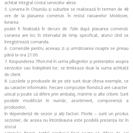
achitat integral costul serviciilor alese.
5. Livrarea în Chișinău și suburbie se realizează în termen de 48
ore de la plasarea comenzii. În restul raioanelor Moldovei,
livrarea
poate fi finalizată în decurs de 7zile după plasarea comenzii.
Livrarea are loc în intervalul de timp specificat, atunci cînd se
înregistrează comanda.
6. Comenzile pentru aceeași zi și următoarea noapte se preiau
până la ora 21:00.
7. Răspunderea 7flori.md în urma plîngerilor și pretențiilor asupra
serviciilor sau îndeplinirii lor, se limiteaza doar la suma achitată
de client.
8. Lucrările și produsele de pe site sunt doar cîteva exemple, ce
au caracter informativ. Fiecare compoziție floristică are caracter
unical și poate să difere prin ambalaj, mărime și alte criterii. Sunt
posibile modificări în număr, asortiment, componență a
produselor,
în dependență de sezon și alți factori. Florile – sunt un produs
sezonier, de aceea nu întotdeauna este posibilă prezența lor în
stocul