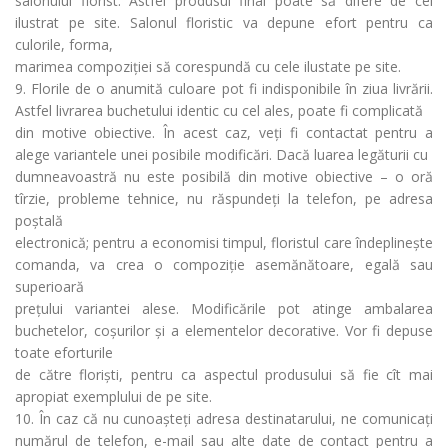
salonului florist. Astfel produsul final poate să difere de cel
ilustrat pe site. Salonul floristic va depune efort pentru ca
culorile, forma,
marimea compoziției să corespundă cu cele ilustate pe site.
9. Florile de o anumită culoare pot fi indisponibile în ziua livrării.
Astfel livrarea buchetului identic cu cel ales, poate fi complicată
din motive obiective. În acest caz, veți fi contactat pentru a
alege variantele unei posibile modificări. Dacă luarea legăturii cu
dumneavoastră nu este posibilă din motive obiective – o oră
tîrzie, probleme tehnice, nu răspundeți la telefon, pe adresa
poștală
electronică; pentru a economisi timpul, floristul care îndeplinește
comanda, va crea o compoziție asemănătoare, egală sau
superioară
prețului variantei alese. Modificările pot atinge ambalarea
buchetelor, coșurilor și a elementelor decorative. Vor fi depuse
toate eforturile
de către floriști, pentru ca aspectul produsului să fie cît mai
apropiat exemplului de pe site.
10. În caz că nu cunoașteți adresa destinatarului, ne comunicați
numărul de telefon, e-mail sau alte date de contact pentru a