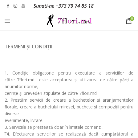
Sunați-ne
+373 79 74 85 18
0
TERMENI ȘI CONDIȚII
1. Condiție obligatorie pentru executare a serviciilor de
către 7flori.md este acceptarea și utilizarea de către părți a
anumitor norme,
cerințe și prevederi stipulate de către 7flori.md.
2. Prestăm servicii de creare a buchetelor și aranjamentelor
florale, creare a buchetului miresei, buchete și compoziții pentru
diverse
evenimente, livrare.
3. Serviciile se prestează doar în limitele comenzii.
îî4. Efectuarea serviciilor se realizează dacă cumpărătorul a