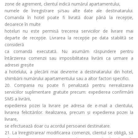
zone de agrement, clientul indică numărul apartamentului,
numele de înregistrare și/sau alte date ale destinatarului.
Comanda în hotel poate fi livrată doar până la recepție,
deoarece în multe
hoteluri nu este permisă trecerea serviciilor de livrare mai
departe de recepție. Livrarea la recepție pe data stabilită se
consideră
ca comandă executată. Nu asumăm răspundere pentru
întârzierea comenzii sau imposibilitatea livrării ca urmare a
adresei greșite
a hotelului, a plecării mai devreme a destinatarului din hotel,
shimbării numărului apartamentului sau a altor factori specifici.
20. Compania nu poate fi penalizată pentru nerealizarea
serviciilor suplimentare gratuite precum: expedierea confirmării
SMS a livrării,
expedierea pozei la livrare pe adresa de e-mail a clientului,
livrarea felicitărilor. Realizarea, precum și expedierea pozei la
livrare,
se efectuează doar cu acordul persoanei destinatare.
21. La înregistrarea/ modificarea comenzii, clientul se obligă, să