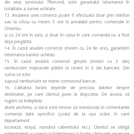
din vina serviciului 7flori.md, este garantată returnarea în
totalitate a sumei achitate.
13. Anularea unei comenzi poate fi efectuată doar prin telefon
sau la oficiu cu minim 5 ore în prealabil pentru comenzile în
Chișinău
și cu 24 ore în țară, și doar în cazul în care comanda nu a fost
deja pregătită.
14. În cazul anulării comenzii (minim cu 24 de ore), garantăm
returnarea banilor achitați.
15. În cazul anulării comenzii greșite (minim cu 2 zile)
rambursăm mijloacele plătite la cerere în 3 zile bancare. Din
suma ce este
supusă rambursării se reține comisionul bancar.
16. Calitatea livrării depinde de precizia datelor despre
destinatar, pe care clientul pune la dispoziție. De aceea, vă
rugăm să îndepliniți
atent ancheta, și dacă este nevoie să menționați în comentariile
comenzii date specifice (codul de la ușa scării, în care
departament
lucrează, etajul, numărul cabinetului etc.). Clientul se obligă
independent și corect să îndeplinească toate câmpurile necesare