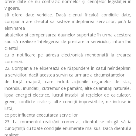
ofere date ce nu contrazic normelor și cerințelor legislației în
vigoare,
să ofere date veridice. Dacă clientul încalcă condițiile date,
compania are dreptul sa sisteze îndeplinirea serviciilor, pînă la
eliminarea
abaterilor și compensarea daunelor suportate în urma acestora
sau să rezilieze înțelegerea de prestare a serviciului, informînd
clientul
cu o notificare pe adresa electronică menționată la crearea
comenzii.
22. Compania se eliberează de răspundere în cazul neîndeplinirii
a serviciilor, dacă acestea survin ca urmare a circumstanțelor
de forță majoră, care includ: acțiunile organelor de stat,
incendiu, inundații, cutremur de pamânt, alte calamități naturale,
lipsa energiei electrice, lucrul instabil al rețelelor de calculator,
greve, conflicte civile și alte condiții imprevizibile, ne incluse în
listă,
ce pot influența executarea serviciilor.
23. La momentul realizării comenzii, clientul se obligă să ia
cunoștință cu toate condițiile enumerate mai sus. Dacă clientul a
realizat