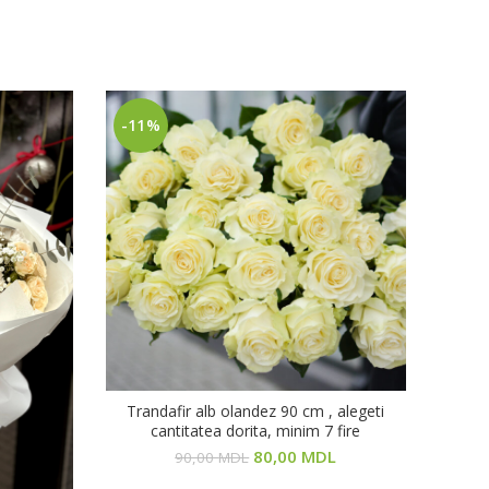
-11%
Trandafir alb olandez 90 cm , alegeti
В КОРЗИНУ
cantitatea dorita, minim 7 fire
80,00
MDL
90,00
MDL