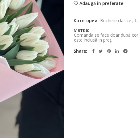
Adaugă în preferate
Категории:
Buchete clasice
,
L
Метка:
Comanda se face doar după confi
este inclusă in preț.
Share