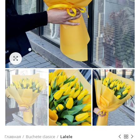
Click to enlarge
Главная
Buchete clasice
Lalele