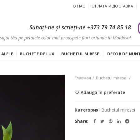
О НАС
ОПЛАТА И ДОСТАВКА
Sunați-ne și scrieți-ne
+373 79 74 85 18
ajul tău pe petalele celor mai proaspete flori oriunde în Moldova!
LALELE
BUCHETE DE LUX
BUCHETUL MIRESEI
DECOR DE NUN
Главная
Buchetul miresei
Adaugă în preferate
Категория:
Buchetul miresei
Share