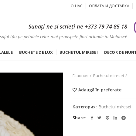
О НАС
ОПЛАТА И ДОСТАВКА
Sunați-ne și scrieți-ne
+373 79 74 85 18
ajul tău pe petalele celor mai proaspete flori oriunde în Moldova!
LALELE
BUCHETE DE LUX
BUCHETUL MIRESEI
DECOR DE NUN
Главная
Buchetul miresei
Adaugă în preferate
Категория:
Buchetul miresei
Share