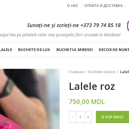
О НАС
ОПЛАТА И ДОСТАВКА
Sunați-ne și scrieți-ne
+373 79 74 85 18
ajul tău pe petalele celor mai proaspete flori oriunde în Moldova!
LALELE
BUCHETE DE LUX
BUCHETUL MIRESEI
DECOR DE NUN
Главная
Buchete clasice
Lale
Lalele roz
750,00
MDL
Количество
В КОРЗИНУ